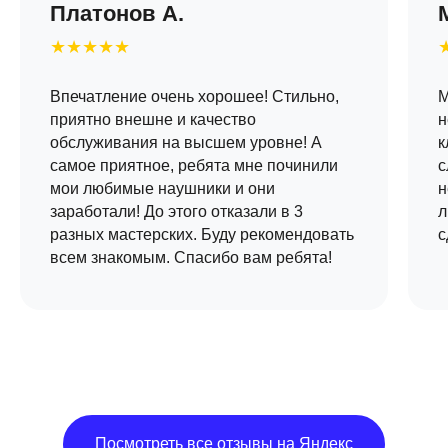
Платонов А.
★★★★★
Впечатление очень хорошее! Стильно,
М
приятно внешне и качество
н
обслуживания на высшем уровне! А
к
самое приятное, ребята мне починили
с
мои любимые наушники и они
н
заработали! До этого отказали в 3
л
разных мастерских. Буду рекомендовать
с
всем знакомым. Спасибо вам ребята!
Посмотреть все отзывы на Яндекс